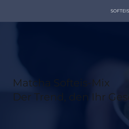
SOFTEI
Matcha Softeis-Mix
Der Trend, den Ihr Ges