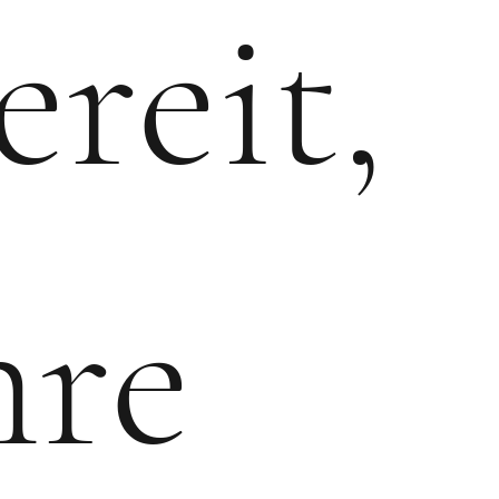
ereit,
hre