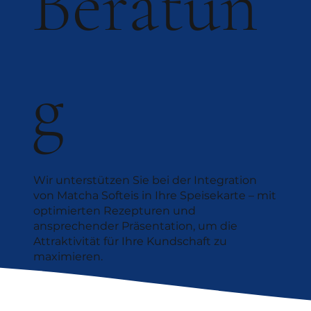
Beratun
g
Wir unterstützen Sie bei der Integration
von Matcha Softeis in Ihre Speisekarte – mit
optimierten Rezepturen und
ansprechender Präsentation, um die
Attraktivität für Ihre Kundschaft zu
maximieren.