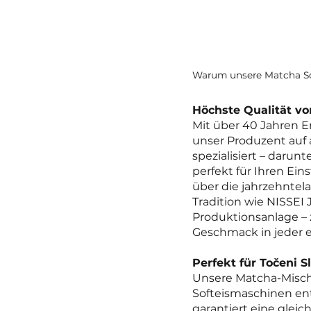
Warum unsere Matcha So
Höchste Qualität v
Mit über 40 Jahren Er
unser Produzent auf
spezialisiert – daru
perfekt für Ihren Ein
über die jahrzehntela
Tradition wie NISSEI 
Produktionsanlage – 
Geschmack in jeder e
Perfekt für Točeni 
Unsere Matcha-Misch
Softeismaschinen entw
garantiert eine glei