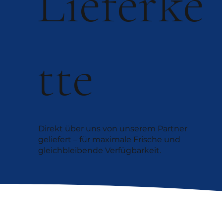
Lieferke
tte
Direkt über uns von unserem Partner
geliefert – für maximale Frische und
gleichbleibende Verfügbarkeit.