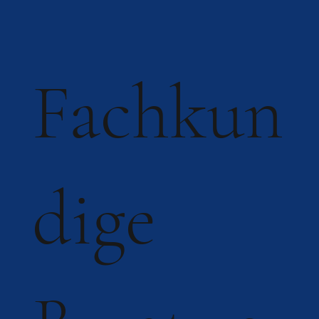
Fachkun
dige