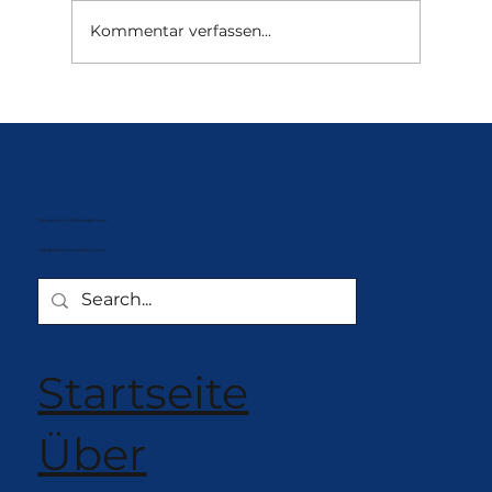
Kommentar verfassen...
Nissei Compact Frozen Yogurt –
Platzsparendes Design
Die besten Softeismaschinen
info@softeis-investition.com
Startseite
Über