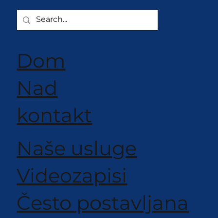
izgube in postrežejo
točeni sladoled, ki je
varen, dosleden in
zaupanja vreden tako 
Dom
družine kot za
inšpektorje.
Nad
kontakt
Naše usluge
Videozapisi
Često postavljana