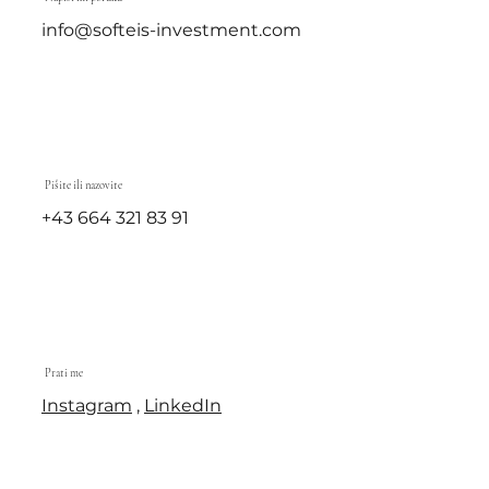
info@softeis-investment.com
Pišite ili nazovite
+43 664 321 83 91
Prati me
Instagram
,
LinkedIn