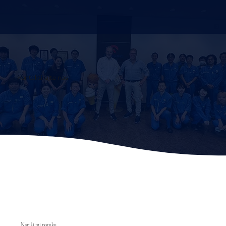
Kontaktirajte nas
Napiši mi poruku