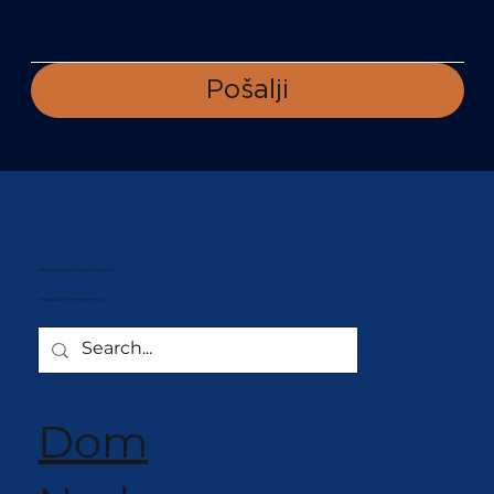
Pošalji
Najbolji aparati za točeni sladoled
info@softeis-investment.com
Dom