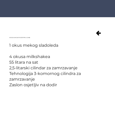
NISSEI NA9438 POWER PRO COMBI
1 okus mekog sladoleda
4 okusa milkshakea
55 litara na sat
2,5-litarski cilindar za zamrzavanje
Tehnologija 3-komornog cilindra za
zamrzavanje
Zaslon osjetljiv na dodir