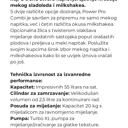
mekog sladoleda i milkshakea.
S dvije različite opcije doziranja, Power Pro
Combi je savršen za pripremu ne samo mekog
napitka, već i četiri različita okusa milkshakea.
Opcionalna žlica s twisterom olakšava
miješanje dodatnih sastojaka poput orašastih
plodova i preljeva u meki napitak. Poslužite
svojim kupcima širok izbor mekog napitka i
milkshakeova kako bi se uvijek iznova vraćali
po još.
Tehnička izvrsnost za izvanredne
performanse:
Kapacitet:
Impresivnih 55 litara na sat.
Cilindar za zamrzavanje:
Velikodušan
volumen od 2,5 litre za kontinuirani rad.
Posuda za miješanje:
Kapacitet 20 kg s
miješalicom za ravnomjerno miješanje.
Pumpa:
Turbo XL pumpa za
miješanje/zračivanje za glatke teksture.