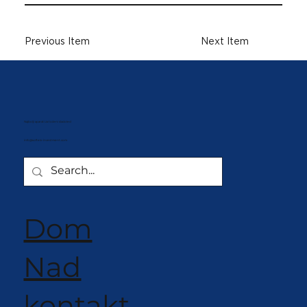
Previous Item
Next Item
Najbolji aparati za točeni sladoled
info@softeis-investment.com
Dom
Nad
kontakt