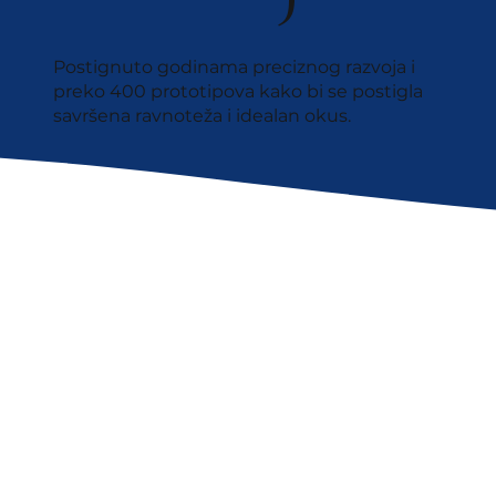
Postignuto godinama preciznog razvoja i
preko 400 prototipova kako bi se postigla
savršena ravnoteža i idealan okus.