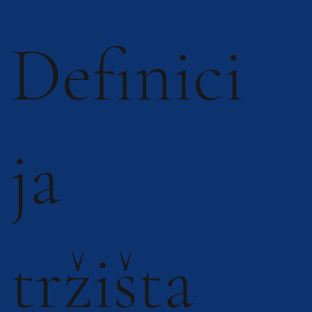
Definici
ja
tržišta