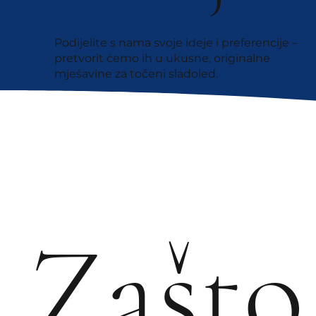
Podijelite s nama svoje ideje i preferencije –
pretvorit ćemo ih u ukusne, originalne
mješavine za točeni sladoled.
Zašto