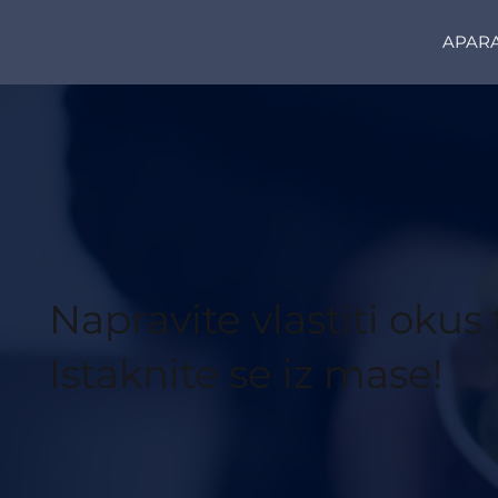
APARA
Napravite vlastiti oku
Istaknite se iz mase!