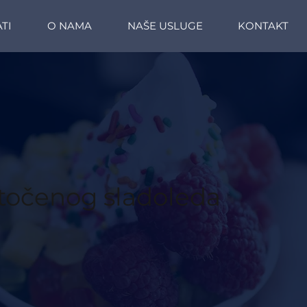
TI
O NAMA
NAŠE USLUGE
KONTAKT
s točenog sladoleda