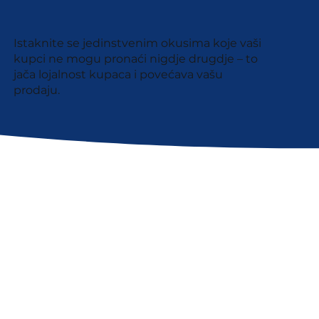
Istaknite se jedinstvenim okusima koje vaši
kupci ne mogu pronaći nigdje drugdje – to
jača lojalnost kupaca i povećava vašu
prodaju.