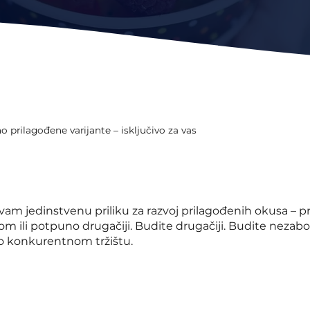
o prilagođene varijante – isključivo za vas
am jedinstvenu priliku za razvoj prilagođenih okusa – 
nom ili potpuno drugačiji. Budite drugačiji. Budite nezab
lo konkurentnom tržištu.