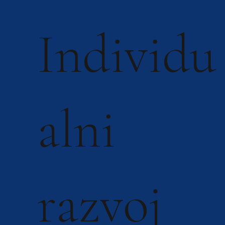
Individu
alni
razvoj