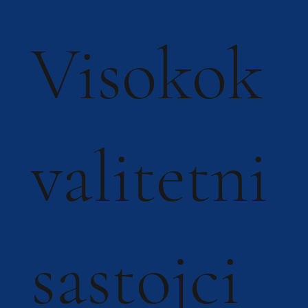
Visokok
valitetni
sastojci