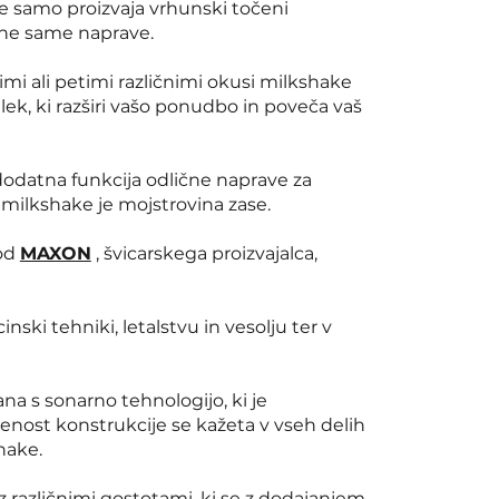
e samo proizvaja vrhunski točeni
ene same naprave.
mi ali petimi različnimi okusi milkshake
k, ki razširi vašo ponudbo in poveča vaš
dodatna funkcija odlične naprave za
 milkshake je mojstrovina zase.
 od
MAXON
, švicarskega proizvajalca,
ski tehniki, letalstvu in vesolju ter v
na s sonarno tehnologijo, ki je
venost konstrukcije se kažeta v vseh delih
hake.
 različnimi gostotami, ki se z dodajanjem