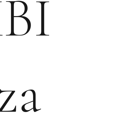
BI
 za