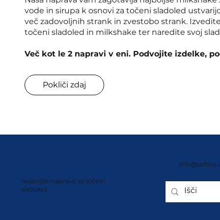
vode in sirupa k osnovi za točeni sladoled ustvarij
več zadovoljnih strank in zvestobo strank. Izvedi
točeni sladoled in milkshake ter naredite svoj sla
Več kot le 2 napravi v eni. Podvojite izdelke, p
Pokliči zdaj
info@softeis-
Najboljše naprave za točeni
sladoled