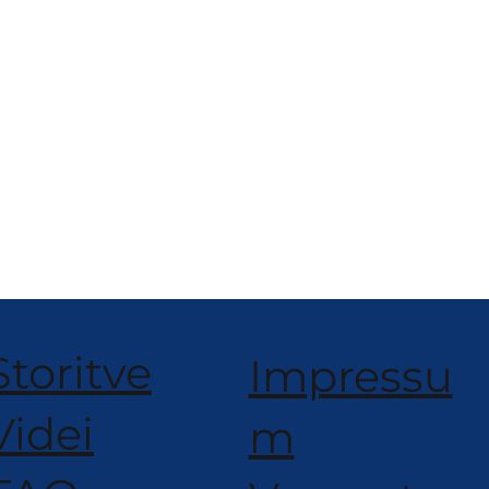
Storitve
Impressu
Videi
m