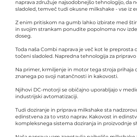
naprava združuje najsodobnejšo tehnologijo, da n
sladoled, temveč tudi okusne milkshake - vse iz 
Z enim pritiskom na gumb lahko izbirate med štiri
in svojim strankam ponudite popolnoma nov izdele
doseg.
Toda naša Combi naprava je več kot le preprosta 
točeni sladoled. Napredna tehnologija za pripravo
Na primer, krmiljenje in motor tega stroja prihaja
znanega po svoji natančnosti in kakovosti.
Njihovi DC-motorji se običajno uporabljajo v medicin
industrijski avtomatizaciji.
Tudi doziranje in priprava milkshake sta nadzorova
edinstvena za to vrsto naprav. Kakovost in edinst
kompleksnega sistema doziranja in proizvodnje s
Naša naprava vam zagotavlja najboljše milkshake z