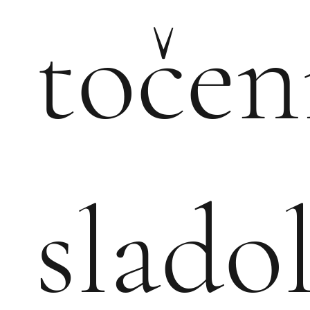
točen
slado