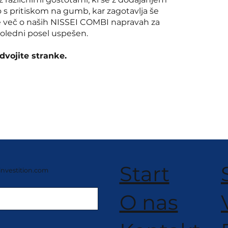
o s pritiskom na gumb, kar zagotavlja še
te več o naših NISSEI COMBI napravah za
doledni posel uspešen.
odvojite stranke.
Start
investition.com
O nas