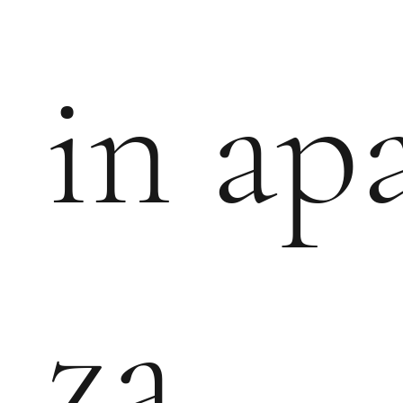
in ap
za