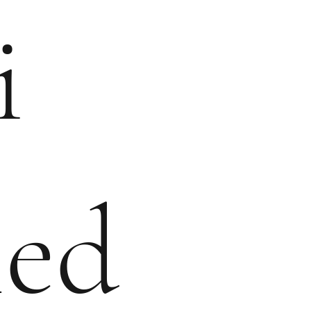
i
led