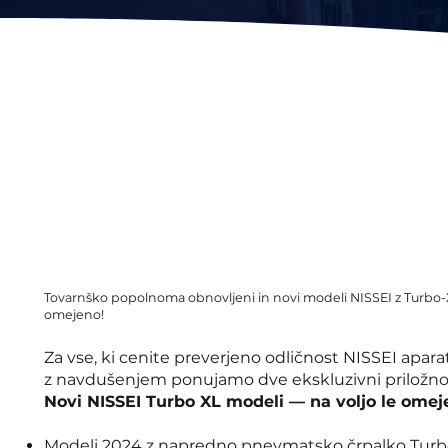
Tovarnško popolnoma obnovljeni in novi modeli NISSEI z Turbo-XL
omejeno!
Za vse, ki cenite preverjeno odličnost NISSEI apara
z navdušenjem ponujamo dve ekskluzivni priložnos
Novi NISSEI Turbo XL modeli — na voljo le omeje
Modeli 2024 z napredno pnevmatsko črpalko Turbo 