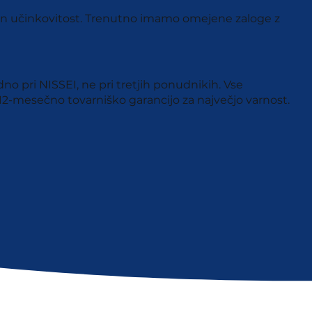
t in učinkovitost. Trenutno imamo omejene zaloge z
no pri NISSEI, ne pri tretjih ponudnikih. Vse
2-mesečno tovarniško garancijo za največjo varnost.