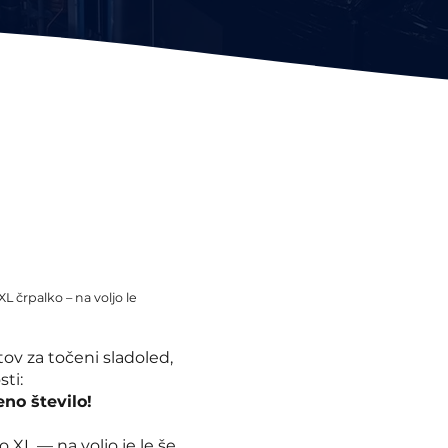
 črpalko – na voljo le
tov za točeni sladoled,
ti:
no število!
XL — na voljo je le še