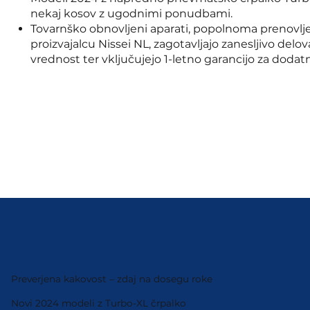
nekaj kosov z ugodnimi ponudbami.
Tovarnško obnovljeni aparati, popolnoma prenovlje
proizvajalcu Nissei NL, zagotavljajo zanesljivo delo
vrednost ter vključujejo 1-letno garancijo za dodat
Preverjena kakovost – zdaj na dosegu roke
Novi 2024 modeli z Turbo-XL črpalko