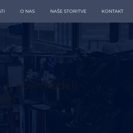
TI
O NAS
NAŠE STORITVE
KONTAKT
in novi modeli
lko