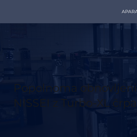
APARA
Popolnoma obnovljeni 
NISSEI z Turbo-XL črpa