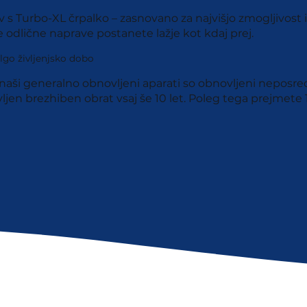
v s Turbo-XL črpalko – zasnovano za najvišjo zmogljivos
odlične naprave postanete lažje kot kdaj prej.
lgo življenjsko dobo
: naši generalno obnovljeni aparati so obnovljeni neposred
brezhiben obrat vsaj še 10 let. Poleg tega prejmete 1