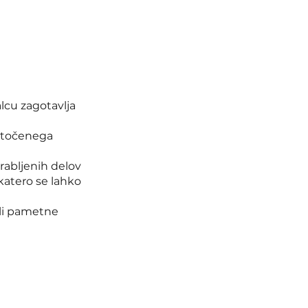
lcu zagotavlja
 točenega
rabljenih delov
 katero se lahko
ali pametne