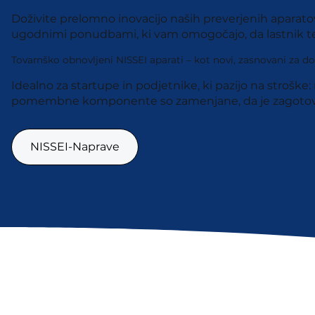
Doživite prelomno inovacijo naših preverjenih aparato
ugodnimi ponudbami, ki vam omogočajo, da lastnik te 
Tovarnško obnovljeni NISSEI aparati – kot novi, zasnovani za do
Idealno za startupe in podjetnike, ki pazijo na stroške
pomembne komponente so zamenjane, da je zagotovljen 
NISSEI-Naprave