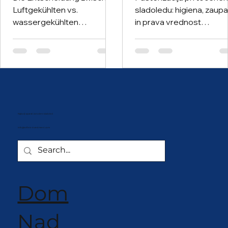
Zoran Obradovic
Zoran Obradovic
22. ruj 2025.
5 min čitanja
22. ruj 2025.
6 min čita
Aparati za točeni
Pasterizacija u
sladoled: zračno
točenom sladoled
hlađeni vs. vodom
Higijena, Povjerenj
hlađeni – potpuni
Prava Vrijednost
Die Entscheidung zwischen
Pasterizacija pri točene
vodič
Luftgekühlten vs.
sladoledu: higiena, zaup
wassergekühlten
in prava vrednost
Softeismaschinen
Pasterizacija ni le funkcij
bestimmt deine tägliche
je hrbtenica zanesljivega
Leistung, deine Kosten und
posla s točenim
das Kundenerlebnis.
sladoledom. Ohranja
Überlasse es nicht dem
higieno po standardih
Zufall – lass dich von
HACCP, podaljšuje inter
bewährter Erfahrung leiten.
čiščenja z dni na tedne t
Najbolji aparati za točeni sladoled
prihrani tako izdelek kot
info@softeis-investment.com
delo osebja. Z NISSEI
tehnologijo ponudniki