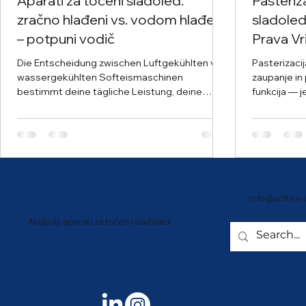
Aparati za točeni sladoled:
Pasteriz
zračno hlađeni vs. vodom hlađeni
sladoledu
– potpuni vodič
Prava Vr
Die Entscheidung zwischen Luftgekühlten vs.
Pasterizacij
wassergekühlten Softeismaschinen
zaupanje in prava v
bestimmt deine tägliche Leistung, deine
funkcija — j
Kosten und das Kundenerlebnis. Überlasse es
točenim sla
nicht dem Zufall – lass dich von bewährter
standardih 
Erfahrung leiten.
čiščenja z d
kot delo os
ponudniki p
izgube in po
varen, dosl
info@softeis
družine kot 
Najbolji aparati za točeni sladoled