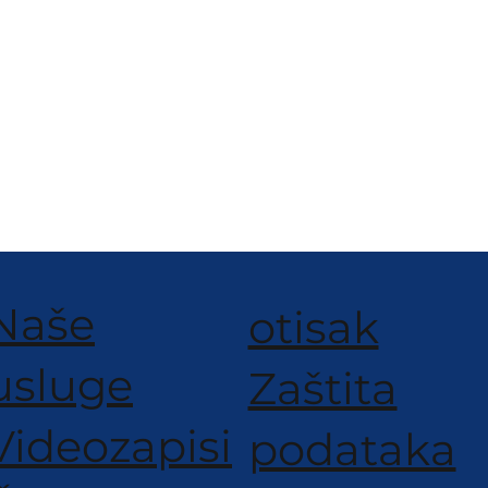
Naše
otisak
usluge
Zaštita
Videozapisi
podataka