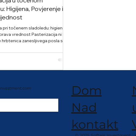
acija u točenom
: Higijena, Povjerenje i
ijednost
a pri točenem sladoledu: higiena,
rednost Pasterizacija ni le
e hrbtenica zanesljivega posla s
doledom. Ohranja higieno po
HACCP, podaljšuje intervale
ni na tedne ter prihrani tako izdelek
ebja. Z NISSEI tehnologijo
ridobijo učinkovitost, zmanjšajo
strežejo točeni sladoled, ki je
eden in zaupanja vreden tako za
Dom
-investment.com
za inšpektorje.
Nad
kontakt
© 2025 Softeis Investment