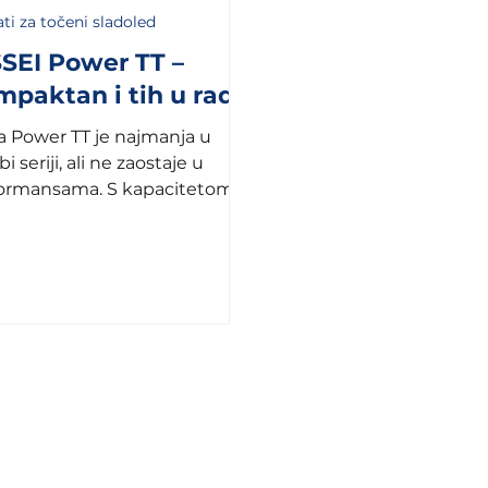
ti za točeni sladoled
SEI Power TT –
paktan i tih u radu
ja Power TT je najmanja u
 seriji, ali ne zaostaje u
ormansama. S kapacitetom
5 litara na sat i mogućnošću
živanja...