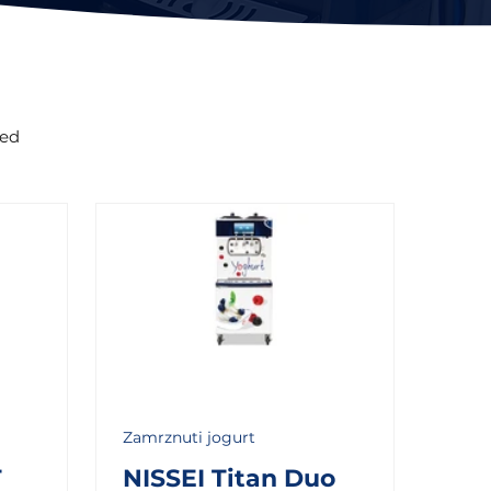
led
Zamrznuti jogurt
T
NISSEI Titan Duo