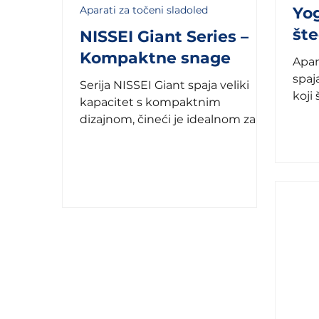
Aparati za točeni sladoled
Yog
šte
NISSEI Giant Series –
Kompaktne snage
Apar
spaj
Serija NISSEI Giant spaja veliki
koji 
kapacitet s kompaktnim
idea
dizajnom, čineći je idealnom za
ogra
objekte s ograničenim prostorom,
ali velikom...