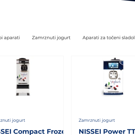
i aparati
Zamrznuti jogurt
Aparati za točeni slado
znuti jogurt
Zamrznuti jogurt
SSEI Compact Frozen
NISSEI Power T