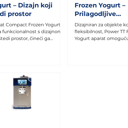
urt – Dizajn koji
Frozen Yogurt –
di prostor
Prilagodljive
performanse
at Compact Frozen Yogurt
Dizajniran za objekte ko
a funkcionalnost s dizajnom
fleksibilnost, Power TT
štedi prostor, čineći ga
Yogurt aparat omoguć
lnim za objekte s
korisnicima prilagodbu
ničenim prostorom....
prema vlastitim...