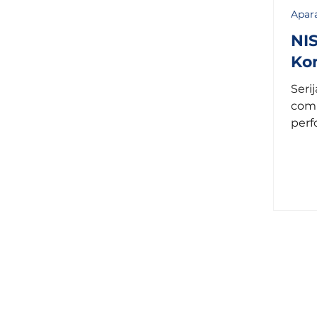
Apara
NIS
Kom
Seri
combi
perf
od 5
poslu