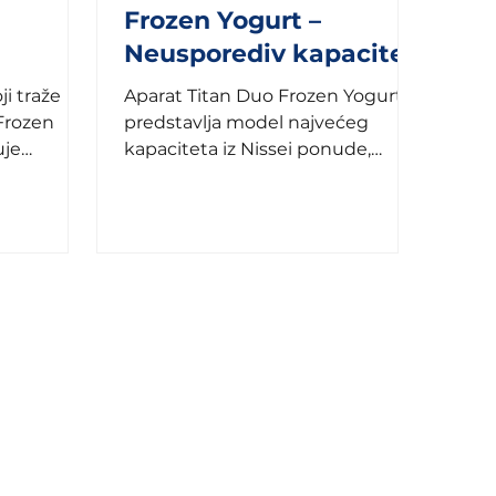
Frozen Yogurt –
Neusporediv kapacitet
ji traže
Aparat Titan Duo Frozen Yogurt
 Frozen
predstavlja model najvećeg
uje
kapaciteta iz Nissei ponude,
 postavki
dizajniran da zadovolji potrebe
objekata s velikim...