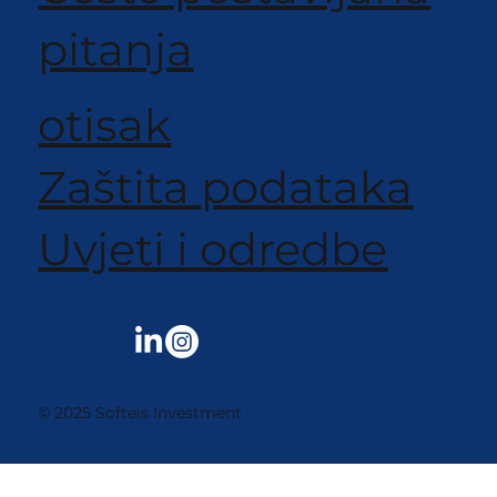
pitanja
otisak
Zaštita podataka
Uvjeti i odredbe
© 2025 Softeis Investment