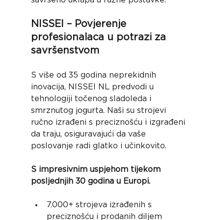
savršeno uklapa u razne postavke.
NISSEI – Povjerenje 
profesionalaca u potrazi za 
savršenstvom
S više od 35 godina neprekidnih 
inovacija, NISSEI NL predvodi u 
tehnologiji točenog sladoleda i 
smrznutog jogurta. Naši su strojevi 
ručno izrađeni s preciznošću i izgrađeni 
da traju, osiguravajući da vaše 
poslovanje radi glatko i učinkovito.
S impresivnim uspjehom tijekom 
posljednjih 30 godina u Europi.
7.000+ strojeva izrađenih s 
preciznošću i prodanih diljem 